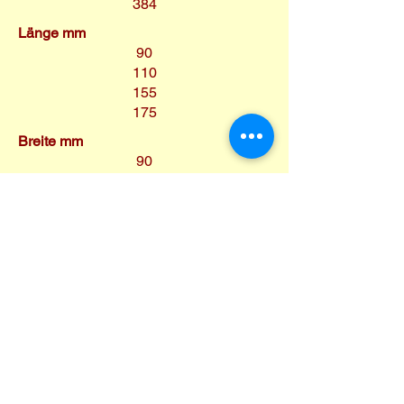
384
Länge mm
90
110
155
175
Breite mm
90
110
76
95
Tiefe mm
80
90
76
112
Gewicht g
200
330