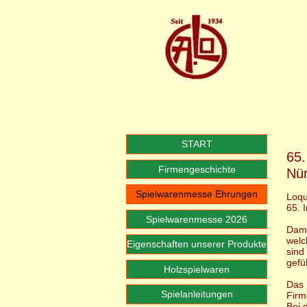
START
65.
Firmengeschichte
Nü
Spielwarenmesse Ehrungen
Loqu
65. 
Spielwarenmesse 2026
Dami
welc
Eigenschaften unserer Produkte
sind
gefü
Holzspielwaren
Das 
Spielanleitungen
Firm
Bei 