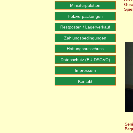
Gese
Miniaturpaletten
Spie
Holzverpackungen
Restposten / Lagerverkauf
Zahlungsbedingungen
Haftungsausschuss
Datenschutz (EU-DSGVO)
Impressum
Kontakt
Seni
Beg